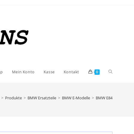
Website-
op
Mein Konto
Kasse
Kontakt
0
Suche
>
Produkte
>
BMW Ersatzteile
>
BMW E-Modelle
>
BMW E84
umschalten