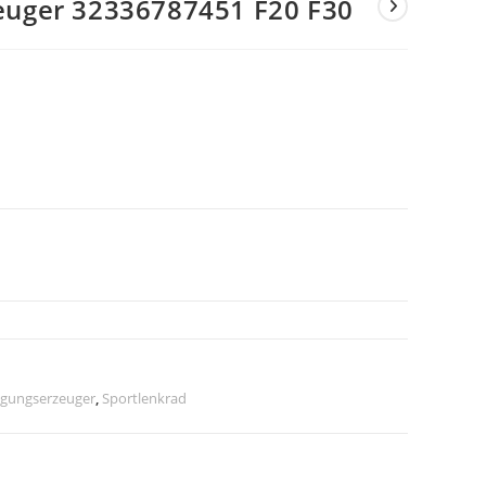
uger 32336787451 F20 F30
gungserzeuger
,
Sportlenkrad