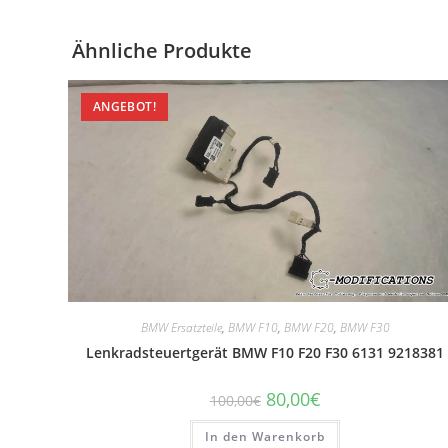
Ähnliche Produkte
ANGEBOT!
BMW Ersatzteile
,
BMW F10
,
BMW F20
,
BMW F30
Lenkradsteuertgerät BMW F10 F20 F30 6131 9218381
Ursprünglicher
Aktueller
80,00
€
100,00
€
Preis
Preis
war:
ist:
In den Warenkorb
100,00€
80,00€.