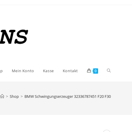
Website-
op
Mein Konto
Kasse
Kontakt
0
Suche
>
Shop
>
BMW Schwingungserzeuger 32336787451 F20 F30
umschalten