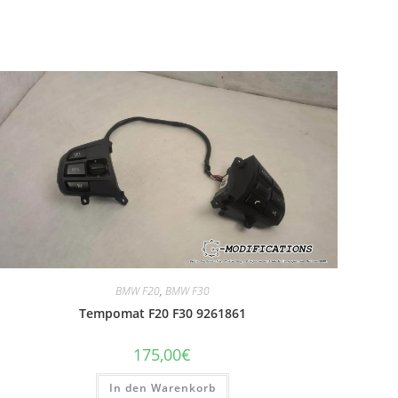
BMW F20
,
BMW F30
Tempomat F20 F30 9261861
175,00
€
In den Warenkorb