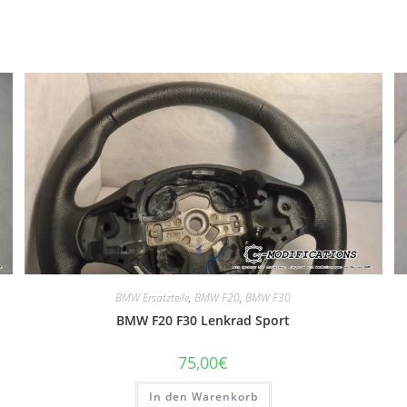
BMW Ersatzteile
,
BMW F20
,
BMW F30
BMW F20 F30 Lenkrad Sport
75,00
€
In den Warenkorb