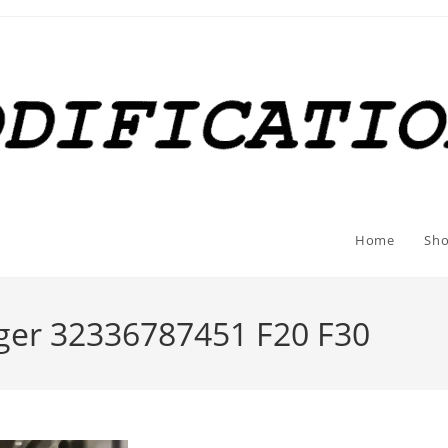
Home
Sh
er 32336787451 F20 F30