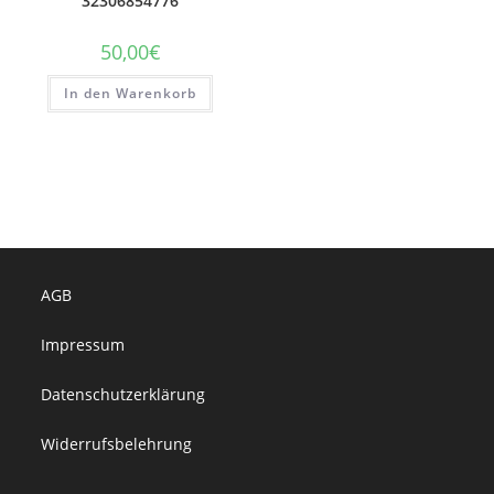
32306854776
50,00
€
In den Warenkorb
AGB
Impressum
Datenschutzerklärung
Widerrufsbelehrung