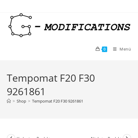
Zum
Inhalt
springen
Menü
0
Tempomat F20 F30
9261861
>
Shop
>
Tempomat F20 F30 9261861