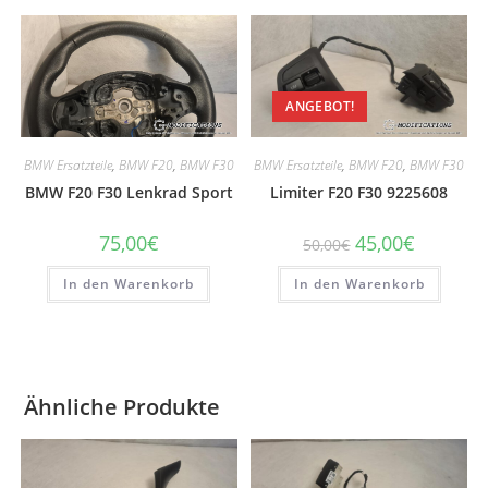
ANGEBOT!
BMW Ersatzteile
,
BMW F20
,
BMW F30
BMW Ersatzteile
,
BMW F20
,
BMW F30
BMW F20 F30 Lenkrad Sport
Limiter F20 F30 9225608
Ursprünglicher
Aktueller
75,00
€
45,00
€
50,00
€
Preis
Preis
war:
ist:
In den Warenkorb
In den Warenkorb
50,00€
45,00€.
Ähnliche Produkte