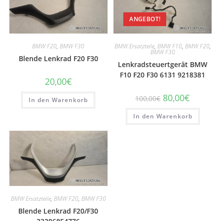
ANGEBOT!
BMW F20
,
BMW F30
BMW Ersatzteile
,
BMW F10
,
BMW F20
,
BMW F30
Blende Lenkrad F20 F30
Lenkradsteuertgerät BMW
F10 F20 F30 6131 9218381
20,00
€
Ursprünglicher
Aktueller
80,00
€
100,00
€
In den Warenkorb
Preis
Preis
war:
ist:
In den Warenkorb
100,00€
80,00€.
BMW Ersatzteile
,
BMW F20
,
BMW F30
Blende Lenkrad F20/F30